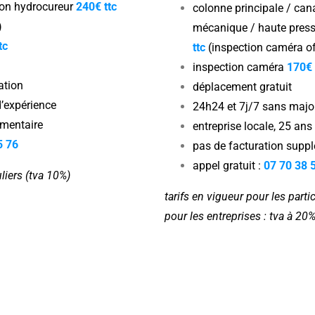
ion hydrocureur
240€ ttc
colonne principale / can
)
mécanique / haute pres
tc
ttc
(inspection caméra of
inspection caméra
170€ 
ation
déplacement gratuit
d’expérience
24h24 et 7j/7 sans majo
émentaire
entreprise locale, 25 an
5 76
pas de facturation supp
appel gratuit :
07 70 38 
uliers (tva 10%)
tarifs en vigueur pour les parti
pour les entreprises : tva à 20