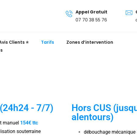
Appel Gratuit
07 70 38 55 76
Avis Clients ⭐
Tarifs
Zones d’intervention
is
(24h24 - 7/7)
Hors CUS (jusq
alentours)
t manuel
154€ ttc
lisation souterraine
débouchage mécanique 