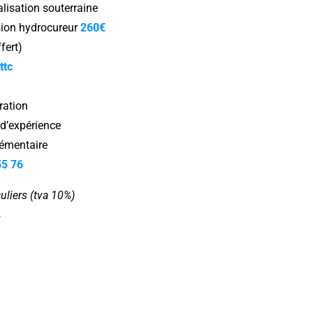
alisation souterraine
sion hydrocureur
260€
fert)
ttc
ration
s d’expérience
lémentaire
55 76
culiers (tva 10%)
%