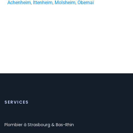
Achenheim
,
Ittenheim
,
Molsheim
,
Obernai
SERVICES
Plombier à Strasbourg & Bas-Rhin