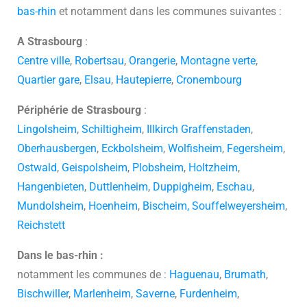
bas-rhin
et notamment dans les communes suivantes :
A Strasbourg
:
Centre ville
,
Robertsau
,
Orangerie
,
Montagne verte
,
Quartier gare
,
Elsau
,
Hautepierre
,
Cronembourg
Périphérie de Strasbourg
:
Lingolsheim
,
Schiltigheim
,
Illkirch Graffenstaden
,
Oberhausbergen
,
Eckbolsheim
,
Wolfisheim
,
Fegersheim
,
Ostwald
,
Geispolsheim
,
Plobsheim
,
Holtzheim
,
Hangenbieten
,
Duttlenheim
,
Duppigheim
,
Eschau
,
Mundolsheim
,
Hoenheim
,
Bischeim,
Souffelweyersheim
,
Reichstett
Dans le bas-rhin :
notamment les communes de :
Haguenau
,
Brumath
,
Bischwiller
,
Marlenheim
,
Saverne
,
Furdenheim
,