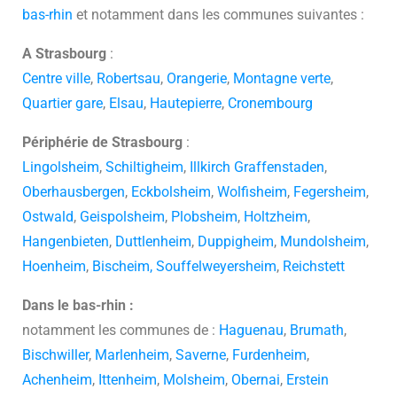
bas-rhin
et notamment dans les communes suivantes :
A Strasbourg
:
Centre ville
,
Robertsau
,
Orangerie
,
Montagne verte
,
Quartier gare
,
Elsau
,
Hautepierre
,
Cronembourg
Périphérie de Strasbourg
:
Lingolsheim
,
Schiltigheim
,
Illkirch Graffenstaden
,
Oberhausbergen
,
Eckbolsheim
,
Wolfisheim
,
Fegersheim
,
Ostwald
,
Geispolsheim
,
Plobsheim
,
Holtzheim
,
Hangenbieten
,
Duttlenheim
,
Duppigheim
,
Mundolsheim
,
Hoenheim
,
Bischeim,
Souffelweyersheim
,
Reichstett
Dans le bas-rhin :
notamment les communes de :
Haguenau
,
Brumath
,
Bischwiller
,
Marlenheim
,
Saverne
,
Furdenheim
,
Achenheim
,
Ittenheim
,
Molsheim
,
Obernai
,
Erstein