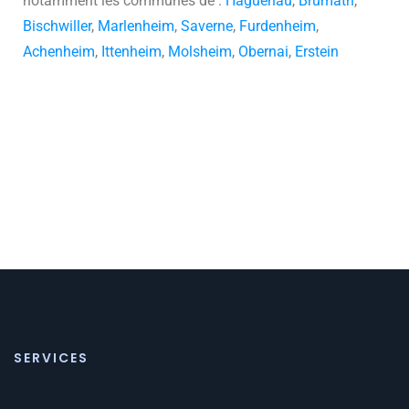
notamment les communes de :
Haguenau
,
Brumath
,
Bischwiller
,
Marlenheim
,
Saverne
,
Furdenheim
,
Achenheim
,
Ittenheim
,
Molsheim
,
Obernai
,
Erstein
SERVICES