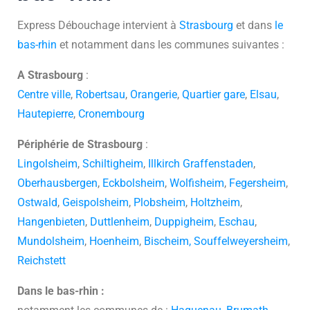
Express Débouchage intervient à
Strasbourg
et dans
le
bas-rhin
et notamment dans les communes suivantes :
A Strasbourg
:
Centre ville
,
Robertsau
,
Orangerie
,
Quartier gare
,
Elsau
,
Hautepierre
,
Cronembourg
Périphérie de Strasbourg
:
Lingolsheim
,
Schiltigheim
,
Illkirch Graffenstaden
,
Oberhausbergen
,
Eckbolsheim
,
Wolfisheim
,
Fegersheim
,
Ostwald
,
Geispolsheim
,
Plobsheim
,
Holtzheim
,
Hangenbieten
,
Duttlenheim
,
Duppigheim
,
Eschau
,
Mundolsheim
,
Hoenheim
,
Bischeim,
Souffelweyersheim
,
Reichstett
Dans le bas-rhin :